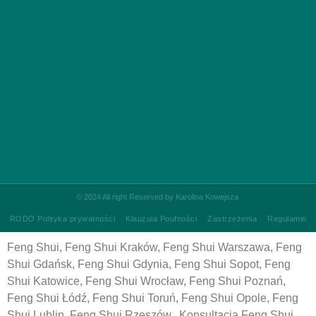
©
2024 All right Reserved by Karolina Kowejsza
RODO Polityka prywatności
Klauzula Poufności
Zastrzeżenia
Regulamin
Feng Shui, Feng Shui Kraków, Feng Shui Warszawa, Feng
Shui Gdańsk, Feng Shui Gdynia, Feng Shui Sopot, Feng
Shui Katowice, Feng Shui Wrocław, Feng Shui Poznań,
Feng Shui Łódź, Feng Shui Toruń, Feng Shui Opole, Feng
Shui Lublin, Feng Shui Rzeszów, Konsultacja Feng Shui,