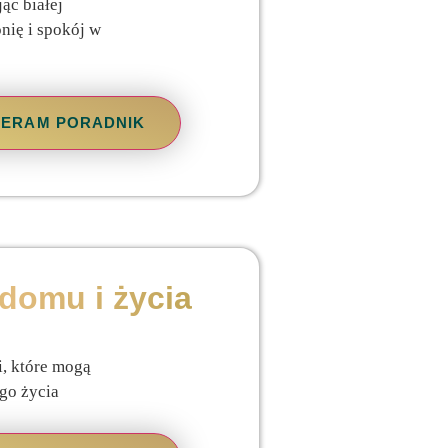
ąc białej
nię i spokój w
BIERAM PORADNIK
 domu i życia
, które mogą
go życia