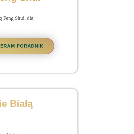
 Feng Shui, dla
BIERAM PORADNIK
e Białą