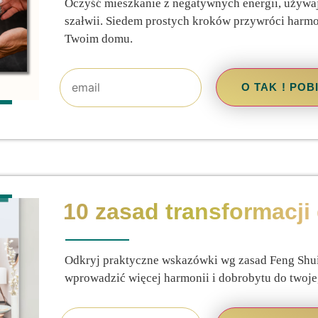
Oczyść mieszkanie z negatywnych energii, używaj
szałwii. Siedem prostych kroków przywróci harmo
Twoim domu.
O TAK ! PO
10 zasad transformacji
Odkryj praktyczne wskazówki wg zasad Feng Shui
wprowadzić więcej harmonii i dobrobytu do twoje