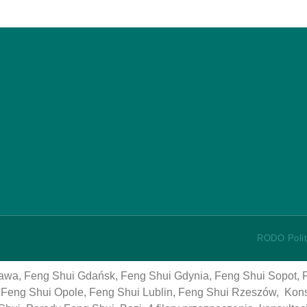
RODO Polit
awa, Feng Shui Gdańsk, Feng Shui Gdynia, Feng Shui Sopot, 
 Feng Shui Opole, Feng Shui Lublin, Feng Shui Rzeszów, Konsu