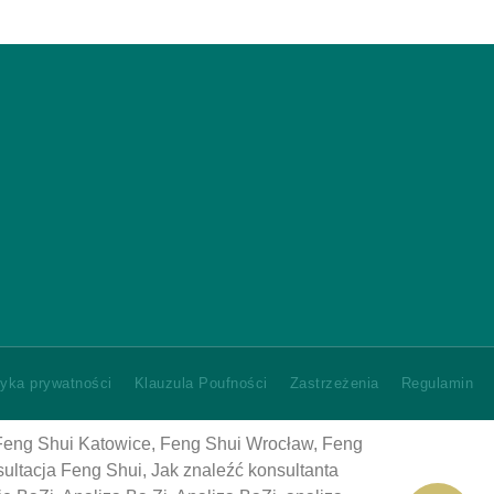
yka prywatności
Klauzula Poufności
Zastrzeżenia
Regulamin
Feng Shui Katowice, Feng Shui Wrocław, Feng
ltacja Feng Shui, Jak znaleźć konsultanta