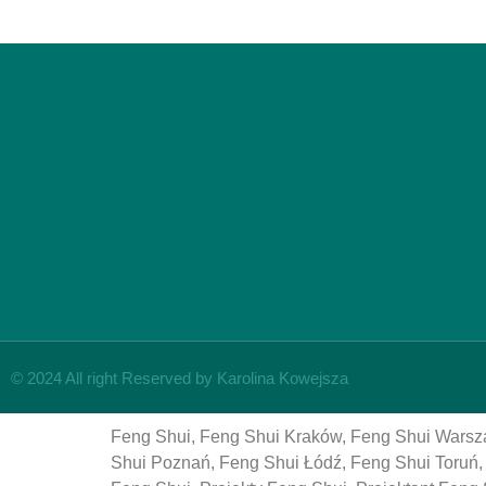
©
2024 All right Reserved by Karolina Kowejsza
Feng Shui, Feng Shui Kraków, Feng Shui Warsz
Shui Poznań, Feng Shui Łódź, Feng Shui Toruń,