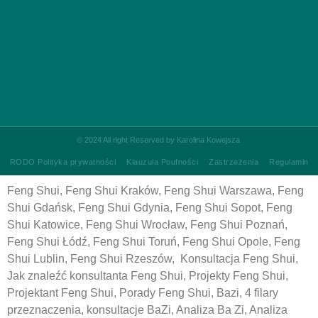
©
2024 All right Reserved by Karolina Kowejsza
RODO Polityka prywatności
Klauzula Poufności
Zastrzeżenia
Regulamin
Feng Shui, Feng Shui Kraków, Feng Shui Warszawa, Feng
Shui Gdańsk, Feng Shui Gdynia, Feng Shui Sopot, Feng
Shui Katowice, Feng Shui Wrocław, Feng Shui Poznań,
Feng Shui Łódź, Feng Shui Toruń, Feng Shui Opole, Feng
Shui Lublin, Feng Shui Rzeszów, Konsultacja Feng Shui,
Jak znaleźć konsultanta Feng Shui, Projekty Feng Shui,
Projektant Feng Shui, Porady Feng Shui, Bazi, 4 filary
przeznaczenia, konsultacje BaZi, Analiza Ba Zi, Analiza