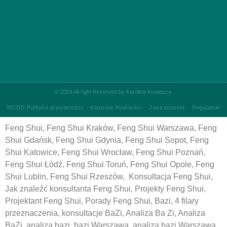
©
2024 All right Reserved by Karolina Kowejsza
RODO Polityka prywatności
Klauzula Poufności
Zastrzeżenia
Regulamin
Feng Shui, Feng Shui Kraków, Feng Shui Warszawa, Feng
Shui Gdańsk, Feng Shui Gdynia, Feng Shui Sopot, Feng
Shui Katowice, Feng Shui Wrocław, Feng Shui Poznań,
Feng Shui Łódź, Feng Shui Toruń, Feng Shui Opole, Feng
Shui Lublin, Feng Shui Rzeszów, Konsultacja Feng Shui,
Jak znaleźć konsultanta Feng Shui, Projekty Feng Shui,
Projektant Feng Shui, Porady Feng Shui, Bazi, 4 filary
przeznaczenia, konsultacje BaZi, Analiza Ba Zi, Analiza
BaZi, analiza bazi, bazi Warszawa, analiza bazi Warszawa,