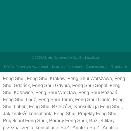
©
2024 All right Reserved by Karolina Kowejsza
RODO Polityka prywatności
Klauzula Poufności
Zastrzeżenia
Regulamin
Feng Shui, Feng Shui Kraków, Feng Shui Warszawa, Feng
Shui Gdańsk, Feng Shui Gdynia, Feng Shui Sopot, Feng
Shui Katowice, Feng Shui Wrocław, Feng Shui Poznań,
Feng Shui Łódź, Feng Shui Toruń, Feng Shui Opole, Feng
Shui Lublin, Feng Shui Rzeszów, Konsultacja Feng Shui,
Jak znaleźć konsultanta Feng Shui, Projekty Feng Shui,
Projektant Feng Shui, Porady Feng Shui, Bazi, 4 filary
przeznaczenia, konsultacje BaZi, Analiza Ba Zi, Analiza